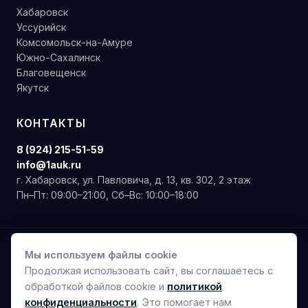
Хабаровск
Уссурийск
Комсомольск-на-Амуре
Южно-Сахалинск
Благовещенск
Якутск
КОНТАКТЫ
8 (924) 215-51-59
info@1auk.ru
г. Хабаровск, ул. Павловича, д. 13, кв. 302, 2 этаж
Пн–Пт: 09:00–21:00, Сб–Вс: 10:00–18:00
ОГРН 1222700004295 · ИНН 2724248578 / КПП 272401001
Мы используем файлы cookie
Продолжая использовать сайт, вы соглашаетесь с
Сайт не является публичной офертой. Информация на сайте
носит справочный характер.
Политика конфиденциальности
обработкой файлов cookie и
политикой
·
Договор оферты
конфиденциальности
. Это помогает нам